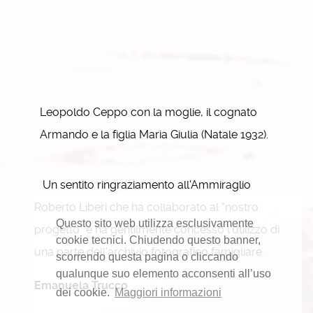
Leopoldo Ceppo con la moglie, il cognato
Armando e la figlia Maria Giulia (Natale 1932).
Un sentito ringraziamento all'Ammiraglio
Roberto Liberi che ha collaborato al "nostro
Questo sito web utilizza esclusivamente
progetto" e ha gentilmente concesso l'utilizzo di
cookie tecnici. Chiudendo questo banner,
una parte dell'archivio fotografico famigliare.
scorrendo questa pagina o cliccando
qualunque suo elemento acconsenti all’uso
Emanuela Trucco
dei cookie.
Maggiori informazioni