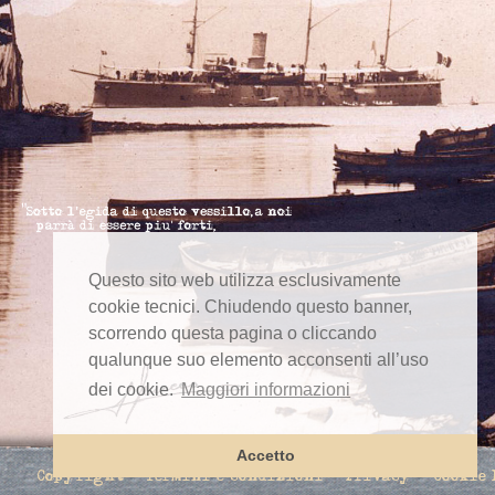
Questo sito web utilizza esclusivamente
cookie tecnici. Chiudendo questo banner,
scorrendo questa pagina o cliccando
qualunque suo elemento acconsenti all’uso
dei cookie.
Maggiori informazioni
Accetto
Copyright
Termini e condizioni
Privacy
Cookie 