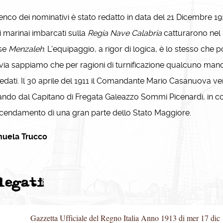
nco dei nominativi è stato redatto in data del 21 Dicembre 191
i marinai imbarcati sulla
Regia Nave Calabria
catturarono nel 
ese
Menzaleh
. L'equipaggio, a rigor di logica, è lo stesso c
via sappiamo che per ragioni di turnificazione qualcuno man
dati. Il 30 aprile del 1911 il Comandante Mario Casanuova ven
ndo dal Capitano di Fregata Galeazzo Sommi Picenardi, in 
icendamento di una gran parte dello Stato Maggiore.
uela Trucco
legati
Gazzetta Ufficiale del Regno Italia Anno 1913 di mer 17 dic