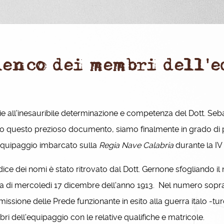
lenco dei membri dell'
e all'inesauribile determinazione e competenza del Dott. S
to questo prezioso documento, siamo finalmente in grado di p
equipaggio imbarcato sulla
Regia Nave Calabria
durante la I
ice dei nomi è stato ritrovato dal Dott. Gernone sfogliando i
lia di mercoledi 17 dicembre dell'anno 1913. Nel numero sopra 
ssione delle Prede funzionante in esito alla guerra italo -tur
i dell'equipaggio con le relative qualifiche e matricole.