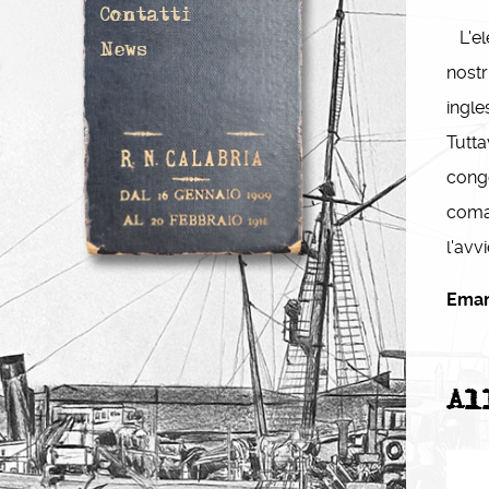
Contatti
L'ele
News
nostr
ingl
Tutta
conge
coma
l'avv
Eman
Al