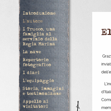
Introduzione
L'autore
I Trucco, una
E
famiglia al
servizio della
Regia Marina
La nave
Grazi
Repertorio
invia
fotografico
dell'
I diari
L'equipaggio
L'ind
Storia, immagini
d'Ita
e testimonianze
Commi
Appello ai
visitatori
membr