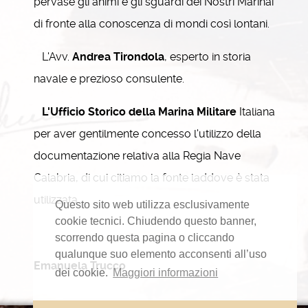
pervase gli animi e gli sguardi dei Nostri Marinai
di fronte alla conoscenza di mondi così lontani.
L'Avv.
Andrea Tirondola
, esperto in storia
navale e prezioso consulente.
L'Ufficio Storico della Marina Militare
Italiana
per aver gentilmente concesso l'utilizzo della
documentazione relativa alla Regia Nave
Calabria, di cui citiamo la fonte laddove è stata
utilizzata.
Questo sito web utilizza esclusivamente
cookie tecnici. Chiudendo questo banner,
scorrendo questa pagina o cliccando
qualunque suo elemento acconsenti all’uso
Emanuela Trucco
dei cookie.
Maggiori informazioni