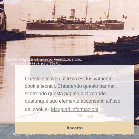
Questo sito web utilizza esclusivamente
cookie tecnici. Chiudendo questo banner,
scorrendo questa pagina o cliccando
qualunque suo elemento acconsenti all’uso
dei cookie.
Maggiori informazioni
Accetto
Copyright
Termini e condizioni
Privacy
Cookie 