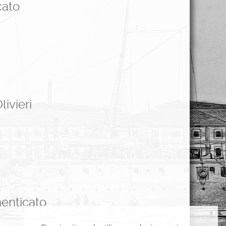
cato
ivieri
menticato