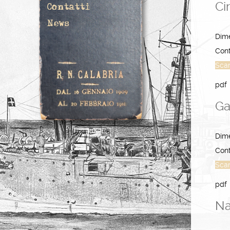
Ci
Contatti
News
Dim
Cont
Sca
pdf
Ga
Dim
Cont
Sca
pdf
Na