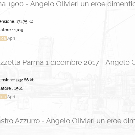
na 1900 - Angelo Olivieri un eroe dimenti
ensione:
171.75 kb
atore :
1709
rica
Apri
zzetta Parma 1 dicembre 2017 - Angelo Ol
ensione:
932.86 kb
atore :
1561
rica
Apri
stro Azzurro - Angelo Olivieri un eroe di