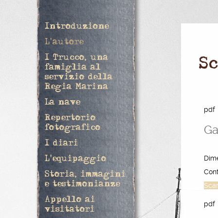
Introduzione
L'autore
I Trucco, una
S
famiglia al
servizio della
Regia Marina
La nave
pdf
Repertorio
Ga
fotografico
I diari
Dim
L'equipaggio
Cont
Storia, immagini
e testimonianze
Sca
Appello ai
pdf
visitatori