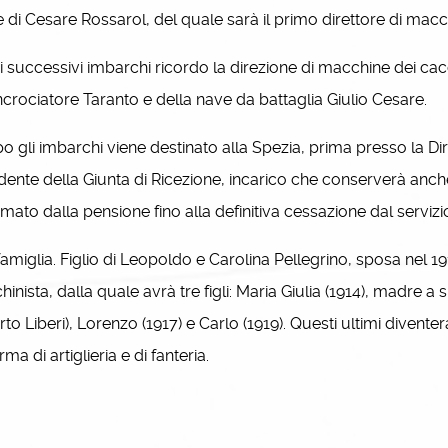
di Cesare Rossarol, del quale sarà il primo direttore di macc
 successivi imbarchi ricordo la direzione di macchine dei cac
incrociatore Taranto e della nave da battaglia Giulio Cesare.
gli imbarchi viene destinato alla Spezia, prima presso la Di
dente della Giunta di Ricezione, incarico che conserverà an
amato dalla pensione fino alla definitiva cessazione dal servizi
miglia. Figlio di Leopoldo e Carolina Pellegrino, sposa nel 1913
inista, dalla quale avrà tre figli: Maria Giulia (1914), madre a s
to Liberi), Lorenzo (1917) e Carlo (1919). Questi ultimi diventer
rma di artiglieria e di fanteria.