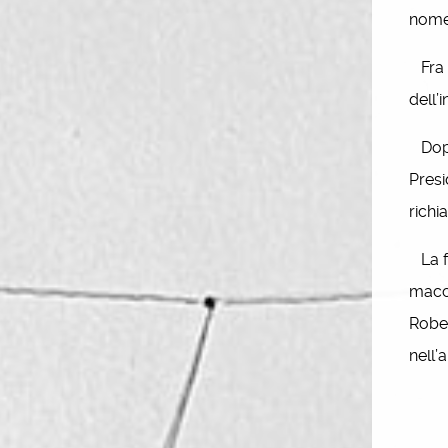
nome 
Fra i
dell’
Dopo 
Presi
richi
La fa
macch
Rober
nell’a