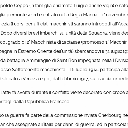
ldo Ceppo (in famiglia chiamato Luigi o anche Vigìn) è nato
lia piemontese ed è entrato nella Regia Marina il 1° novembre
nezia (i corsi per ufficiali macchinisti saranno introdotti all’A
. Dopo diversi brevi imbarchi su unità della Squadra, viene de
col grado di 2° Macchinista di 1aclasse (promosso 1° Macchini-s
gna in Estremo Oriente dell’unità) sbarcandovi il 31 luglio191
da battaglia Ammiraglio di Saint Bon impegnata nella I Divisi
sso Sottotenente macchinista il 16 luglio 1914, partecipa al
islocato a Venezia e poi, dal febbraio 1917, sul cacciatorpedi
’attività svolta durante il conflitto viene decorato con croce 
ritagli dalla Repubblica Francese.
la guerra fa parte della commissione inviata Cherbourg nel
niche assegnate all’Italia per danni di guerra, ed in particola