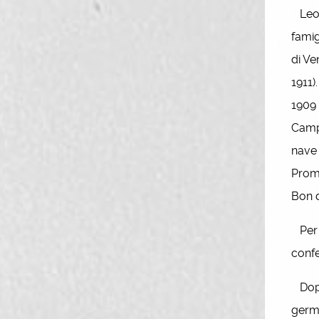
Leopo
famig
di Ve
1911)
1909 
Campa
nave 
Promo
Bon d
Per l
confe
Dopo 
germa