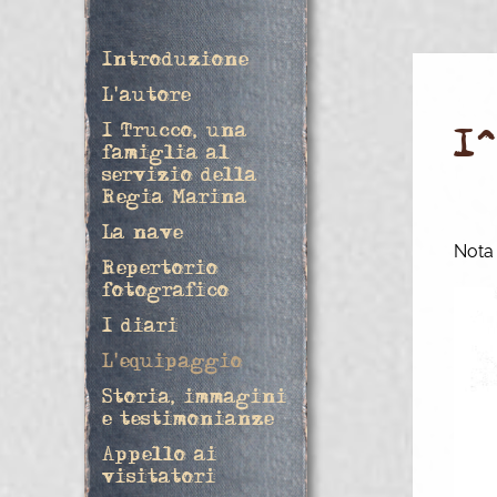
Introduzione
L'autore
I Trucco, una
1
famiglia al
servizio della
Regia Marina
La nave
Nota 
Repertorio
fotografico
I diari
L'equipaggio
Storia, immagini
e testimonianze
Appello ai
visitatori