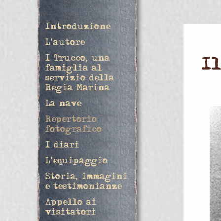
Introduzione
L'autore
I Trucco, una
I
famiglia al
servizio della
Regia Marina
La nave
Repertorio
fotografico
I diari
L'equipaggio
Storia, immagini
e testimonianze
Appello ai
visitatori