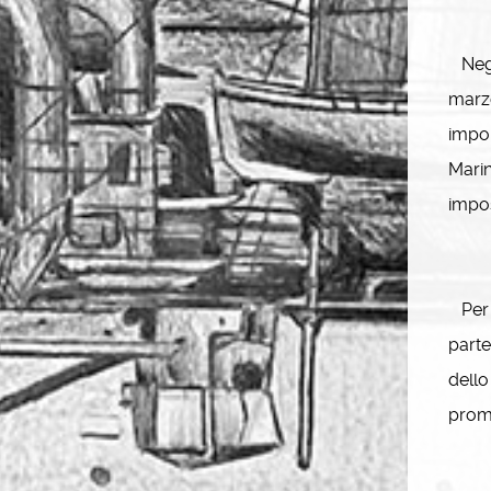
Negli
marzo
impor
Marin
impos
Per l
parte
dello
prom