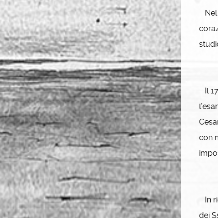
Nel 1
coraz
studi
Il 17
l’esa
Cesar
con m
impos
In ri
dei S