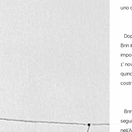
uno d
Dopo 
Brin 
impos
1° no
quind
costr
Brin,
segui
nell’