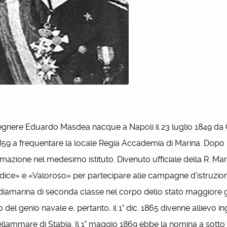
egnere Eduardo Masdea nacque a Napoli il 23 luglio 1849 da 
859 a frequentare la locale Regia Accademia di Marina. Dopo la
rmazione nel medesimo istituto. Divenuto ufficiale della R. Mari
dice» e «Valoroso» per partecipare alle campagne d’istruzione 
iamarina di seconda classe nel corpo dello stato maggiore ge
 del genio navale e, pertanto, il 1° dic. 1865 divenne allievo i
llammare di Stabia. Il 1° maggio 1869 ebbe la nomina a sotto