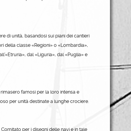
 di unità, basandosi sui piani dei cantieri
atori della classe «Regioni» o «Lombardia»,
l’«Etruria», dal «Liguria», dal «Puglia» e
i rimasero famosi per la loro intensa e
zioso per unità destinate a lunghe crociere.
mitato per i disegni delle navi e in tale