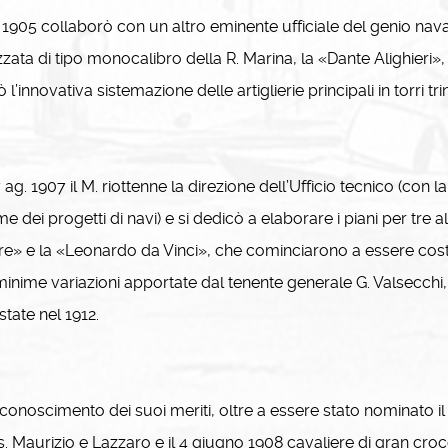
905 collaborò con un altro eminente ufficiale del genio navale
zata di tipo monocalibro della R. Marina, la «Dante Alighieri»,
ò l’innovativa sistemazione delle artiglierie principali in torri 
 ag. 1907 il M. riottenne la direzione dell’Ufficio tecnico (co
me dei progetti di navi) e si dedicò a elaborare i piani per tre 
e» e la «Leonardo da Vinci», che cominciarono a essere costruit
inime variazioni apportate dal tenente generale G. Valsecchi, 
tate nel 1912.
conoscimento dei suoi meriti, oltre a essere stato nominato i
s. Maurizio e Lazzaro e il 4 giugno 1908 cavaliere di gran croce