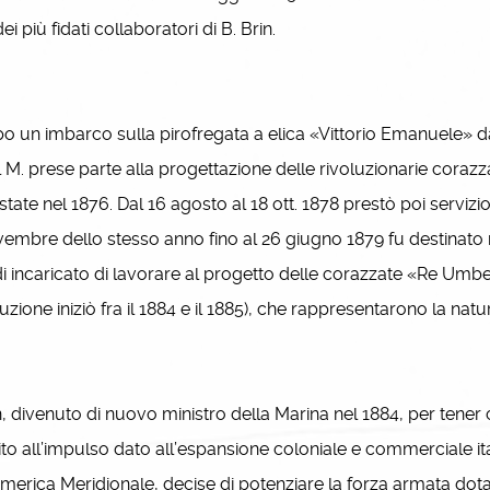
ei più fidati collaboratori di B. Brin.
un imbarco sulla pirofregata a elica «Vittorio Emanuele» dal 1
il M. prese parte alla progettazione delle rivoluzionarie coraz
tate nel 1876. Dal 16 agosto al 18 ott. 1878 prestò poi servizi
vembre dello stesso anno fino al 26 giugno 1879 fu destinat
i incaricato di lavorare al progetto delle corazzate «Re Umber
uzione iniziò fra il 1884 e il 1885), che rappresentarono la nat
 divenuto di nuovo ministro della Marina nel 1884, per tener 
to all’impulso dato all’espansione coloniale e commerciale ital
America Meridionale, decise di potenziare la forza armata dot