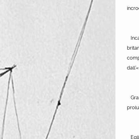
incro
Incar
brita
compo
dall’
Grazi
prolu
Egli 