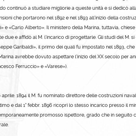
do continuò a studiare migliorie a queste unità e si dedicò all
sioni che portarono nel 1892 e nel 1893 all’inizio della costruz
i» e «Carlo Alberto». Il ministero della Marina, tuttavia, chie
e due e affidò al M. l’incarico di progettarle. Gli studi del M. s
eppe Garibaldi», il primo dei quali fu impostato nel 1893, che
 Marina avrebbe dovuto aspettare l’inizio del XX secolo per a
cesco Ferruccio» e «Varese»).
 aprile. 1894 il M. fu nominato direttore delle costruzioni nava
timo e dal 1° febbr. 1896 ricoprì lo stesso incarico presso il 
emporaneamente promosso ispettore, grado che in seguito c
ale.