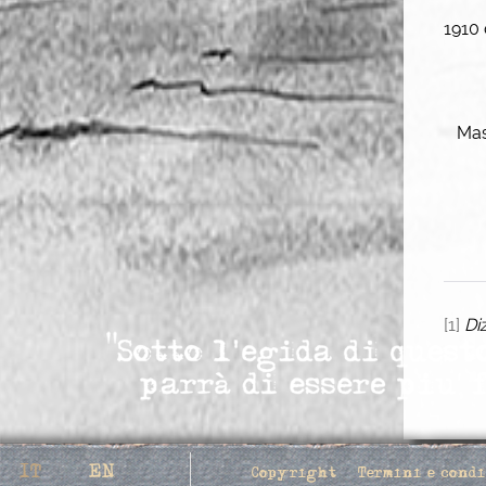
1910 
Masd
[1]
Di
Seleziona la tua lingua
IT
EN
Copyright
Termini e cond