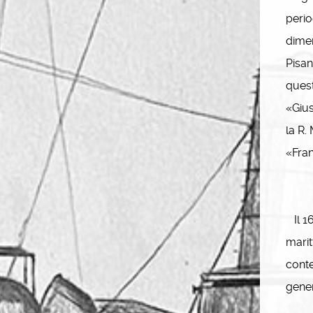
perio
dimen
Pisan
quest
«Gius
la R.
«Fran
Il 16
marit
cont
gener