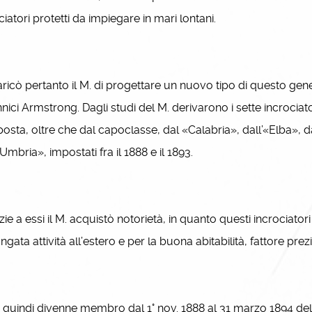
ciatori protetti da impiegare in mari lontani.
icò pertanto il M. di progettare un nuovo tipo di questo genere
nnici Armstrong. Dagli studi del M. derivarono i sette incroci
sta, oltre che dal capoclasse, dal «Calabria», dall’«Elba», dal
«Umbria», impostati fra il 1888 e il 1893.
e a essi il M. acquistò notorietà, in quanto questi incrociator
ngata attività all’estero e per la buona abitabilità, fattore pre
quindi divenne membro dal 1° nov. 1888 al 31 marzo 1894 del Co