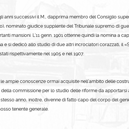
 anni successivi il M., dapprima membro del Consiglio superio
), nominato giudice supplente del Tribunale supremo di guer
tanti mansioni. L’11 genn. 1901 ottenne quindi la nomina a capo
a e si dedicò allo studio di due altri incrociatori corazzati, il 
tati rispettivamente nel 1905 e nel 1907.
e ampie conoscenze ormai acquisite nell’ambito delle costruzio
 della commissione per lo studio delle riforme da apportarsi al
 stesso anno, inoltre, divenne di fatto capo del corpo del geni
osso tenente generale.