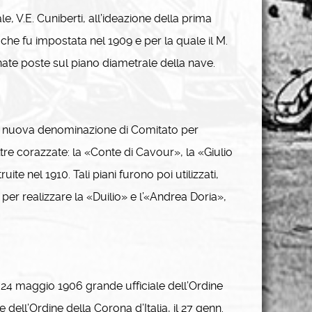
, V.E. Cuniberti, all’ideazione della prima
 che fu impostata nel 1909 e per la quale il M.
trinate poste sul piano diametrale della nave.
n la nuova denominazione di Comitato per
altre corazzate: la «Conte di Cavour», la «Giulio
e nel 1910. Tali piani furono poi utilizzati,
per realizzare la «Duilio» e l’«Andrea Doria»,
l 24 maggio 1906 grande ufficiale dell’Ordine
 dell’Ordine della Corona d’Italia, il 27 genn.