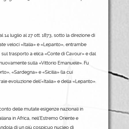
4 luglio al 27 ott. 1873, sotto la direzione di
zate veloci «Italia» e «Lepanto», entrambe
o sul trasporto a elica «Conte di Cavour» e dal
o nuovamente sulla «Vittorio Emanuele». Fu
to», «Sardegna» e «Sicilia» (la cui
urale evoluzione dell’«Italia» e della «Lepanto».
conto delle mutate esigenze nazionali in
iana in Africa, nell’Estremo Oriente e
andola di un più cospicuo nucleo di