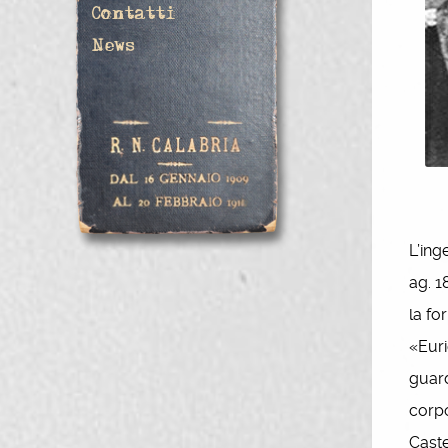
Contatti
News
L’ing
ag. 1
la fo
«Euri
guard
corpo
Caste