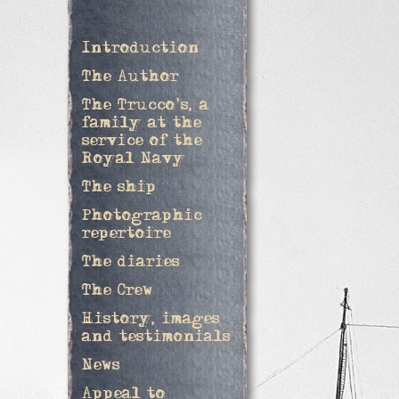
Introduction
The Author
The Trucco's, a
family at the
service of the
Royal Navy
The ship
Photographic
repertoire
The diaries
The Crew
History, images
and testimonials
News
Appeal to