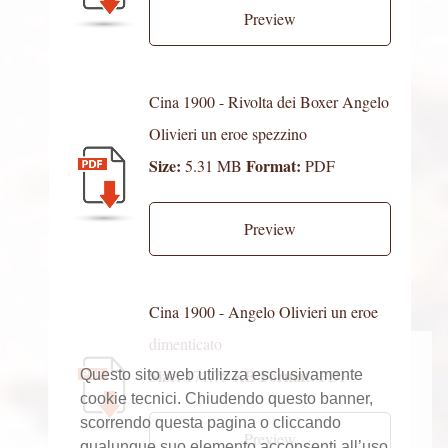
Preview
Cina 1900 - Rivolta dei Boxer Angelo
Olivieri un eroe spezzino
Size:
Format:
5.31 MB
PDF
Preview
Cina 1900 - Angelo Olivieri un eroe
dimenticato
Size:
Format:
171.75 KB
PDF
Questo sito web utilizza esclusivamente
cookie tecnici. Chiudendo questo banner,
scorrendo questa pagina o cliccando
Preview
qualunque suo elemento acconsenti all’uso