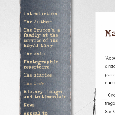
Introduction
The Author
The Trucco's, a
M
family at the
service of the
Royal Navy
The ship
“Appe
Photographic
dirit
repertoire
piazz
The diaries
duece
The Crew
History, images
Circa
and testimonials
frago
News
San G
Appeal to