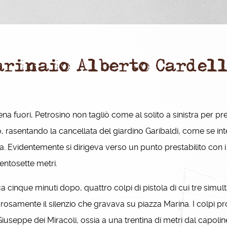
arinaio Alberto Cardel
na fuori, Petrosino non tagliò come al solito a sinistra per p
to, rasentando la cancellata del giardino Garibaldi, come se in
a. Evidentemente si dirigeva verso un punto prestabilito con 
ntosette metri.
 cinque minuti dopo, quattro colpi di pistola di cui tre simu
rosamente il silenzio che gravava su piazza Marina. I colpi p
iuseppe dei Miracoli, ossia a una trentina di metri dal capolinea