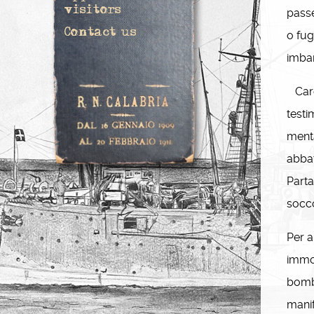
visitors
passe
Contact us
o fug
imbar
Carde
testi
menta
abbat
Parta
socco
Per a
immob
bombe
manif