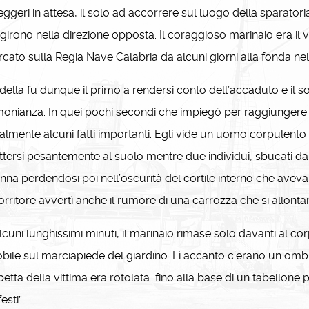
ggeri in attesa, il solo ad accorrere sul luogo della sparatoria
girono nella direzione opposta. Il coraggioso marinaio era il
cato sulla Regia Nave Calabria da alcuni giorni alla fonda ne
lla fu dunque il primo a rendersi conto dell’accaduto e il solo
monianza. In quei pochi secondi che impiegò per raggiungere il 
lmente alcuni fatti importanti. Egli vide un uomo corpulento s
tersi pesantemente al suolo mentre due individui, sbucati dal
nna perdendosi poi nell’oscurità del cortile interno che aveva alt
rritore avvertì anche il rumore di una carrozza che si allonta
lcuni lunghissimi minuti, il marinaio rimase solo davanti al 
ile sul marciapiede del giardino. Lì accanto c’erano un ombr
tta della vittima era rotolata fino alla base di un tabellone p
esti”.