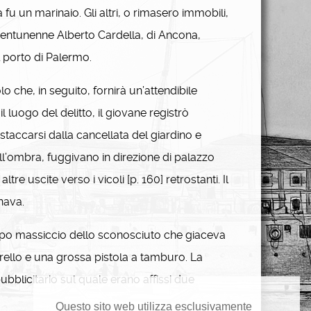
 fu un marinaio. Gli altri, o rimasero immobili,
 ventunenne Alberto Cardella, di Ancona,
l porto di Palermo.
 che, in seguito, fornirà un’attendibile
luogo del delitto, il giovane registrò
taccarsi dalla cancellata del giardino e
l’ombra, fuggivano in direzione di palazzo
re uscite verso i vicoli [p. 160] retrostanti. Il
nava.
corpo massiccio dello sconosciuto che giaceva
ello e una grossa pistola a tamburo. La
ubblicitario sul quale erano affissi due
Questo sito web utilizza esclusivamente